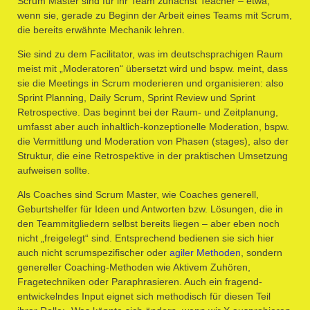
Scrum Master sind für ihr Team zunächst Teacher – etwa,
wenn sie, gerade zu Beginn der Arbeit eines Teams mit Scrum,
die bereits erwähnte Mechanik lehren.
Sie sind zu dem Facilitator, was im deutschsprachigen Raum
meist mit „Moderatoren“ übersetzt wird und bspw. meint, dass
sie die Meetings in Scrum moderieren und organisieren: also
Sprint Planning, Daily Scrum, Sprint Review und Sprint
Retrospective. Das beginnt bei der Raum- und Zeitplanung,
umfasst aber auch inhaltlich-konzeptionelle Moderation, bspw.
die Vermittlung und Moderation von Phasen (stages), also der
Struktur, die eine Retrospektive in der praktischen Umsetzung
aufweisen sollte.
Als Coaches sind Scrum Master, wie Coaches generell,
Geburtshelfer für Ideen und Antworten bzw. Lösungen, die in
den Teammitgliedern selbst bereits liegen – aber eben noch
nicht „freigelegt“ sind. Entsprechend bedienen sie sich hier
auch nicht scrumspezifischer oder
agiler Methoden
, sondern
genereller Coaching-Methoden wie Aktivem Zuhören,
Fragetechniken oder Paraphrasieren. Auch ein fragend-
entwickelndes Input eignet sich methodisch für diesen Teil