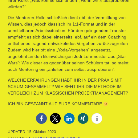
ihrer Rolle: „Was könnte sich ändern, wenn wir X ausprobieren
würden?“
Die Mentoren-Rolle schließlich dient ebf. der Vermittlung von
Wissen, dies jedoch klassisch im 1:1-Format und in der
unmittelbaren Arbeitssituation. Für den gelingenden Transfer
empfiehlt es sich dabei einerseits, ebf. auf ein dem Coaching
entliehenes fragend-entwickelndes Vorgehen zurückzugreifen.
Zudem wird hier oft eine „Yoda-Vorgehen“ angesetzt,
angelehnt an den kleinwüchsigen Jedi-Lehrmeister aus „Star
Wars“: Wie dieser es gegenüber seinen Schülern tat, so meint
auch Mentoring ein „anleiten zum selbst ausprobieren“.
WELCHE ERFAHRUNGEN HABT IHR IN DER PRAXIS MIT
SCRUM GESAMMELT? WIE SEHT IHR DIE METHODE IM
VERGLEICH ZUM KLASSISCHEN PROJEKTMANAGEMENT?
ICH BIN GESPANNT AUF EURE KOMMENTARE
UPDATED:
15. Oktober 2023