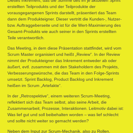
Dieses Inkrement, das die Summe des im je aktuellen Sprint
erstellten Teilprodukts und der Teilprodukte der
vorausgegangenen Sprints darstellt, präsentiert das Team
dann dem Produkteigner. Dieser vertritt die Kunden-, Nutzer-
bzw. Auftraggeberseite und ist für die Wert-Maximierung des
Gesamt-Produkts wie auch seiner in den Sprints erstellten
Teile verantwortlich.
Das Meeting, in dem diese Präsentation stattfindet, wird vom
Scrum Master organisiert und heißt „Review“. In der Review
nimmt der Produkteigner das Inkrement entweder ab oder
äußert, evtl. zusammen mit den Stakeholdern des Projekts,
Verbesserungswünsche, die das Team in den Folge-Sprints
umsetzt. Sprint Backlog, Product Backlog und Inkrement
heißen im Scrum „Artefakte“.
In der „Retrospektive“, einem weiteren Scrum-Meeting,
reflektiert sich das Team selbst, also seine Arbeit, die
Zusammenarbeit, Prozesse, Interaktionen. Leitmotiv dabei ist:
Was lief gut und soll beibehalten worden – was lief schlecht
und sollte nicht weiter so gemacht werden?
Neben dem Input zur Scrum-Mechanik, also zu Rollen,