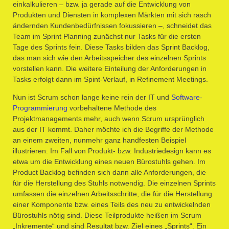
einkalkulieren – bzw. ja gerade auf die Entwicklung von
Produkten und Diensten in komplexen Märkten mit sich rasch
ändernden Kundenbedürfnissen fokussieren –, schneidet das
Team im Sprint Planning zunächst nur Tasks für die ersten
Tage des Sprints fein. Diese Tasks bilden das Sprint Backlog,
das man sich wie den Arbeitsspeicher des einzelnen Sprints
vorstellen kann. Die weitere Einteilung der Anforderungen in
Tasks erfolgt dann im Spint-Verlauf, in Refinement Meetings.
Nun ist Scrum schon lange keine rein der IT und
Software-
Programmierung
vorbehaltene Methode des
Projektmanagements mehr, auch wenn Scrum ursprünglich
aus der IT kommt. Daher möchte ich die Begriffe der Methode
an einem zweiten, nunmehr ganz handfesten Beispiel
illustrieren: Im Fall von Produkt- bzw. Industriedesign kann es
etwa um die Entwicklung eines neuen Bürostuhls gehen. Im
Product Backlog befinden sich dann alle Anforderungen, die
für die Herstellung des Stuhls notwendig. Die einzelnen Sprints
umfassen die einzelnen Arbeitsschritte, die für die Herstellung
einer Komponente bzw. eines Teils des neu zu entwickelnden
Bürostuhls nötig sind. Diese Teilprodukte heißen im Scrum
„Inkremente“ und sind Resultat bzw. Ziel eines „Sprints“. Ein