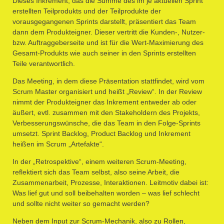
Dieses Inkrement, das die Summe des im je aktuellen Sprint
erstellten Teilprodukts und der Teilprodukte der
vorausgegangenen Sprints darstellt, präsentiert das Team
dann dem Produkteigner. Dieser vertritt die Kunden-, Nutzer-
bzw. Auftraggeberseite und ist für die Wert-Maximierung des
Gesamt-Produkts wie auch seiner in den Sprints erstellten
Teile verantwortlich.
Das Meeting, in dem diese Präsentation stattfindet, wird vom
Scrum Master organisiert und heißt „Review“. In der Review
nimmt der Produkteigner das Inkrement entweder ab oder
äußert, evtl. zusammen mit den Stakeholdern des Projekts,
Verbesserungswünsche, die das Team in den Folge-Sprints
umsetzt. Sprint Backlog, Product Backlog und Inkrement
heißen im Scrum „Artefakte“.
In der „Retrospektive“, einem weiteren Scrum-Meeting,
reflektiert sich das Team selbst, also seine Arbeit, die
Zusammenarbeit, Prozesse, Interaktionen. Leitmotiv dabei ist:
Was lief gut und soll beibehalten worden – was lief schlecht
und sollte nicht weiter so gemacht werden?
Neben dem Input zur Scrum-Mechanik, also zu Rollen,