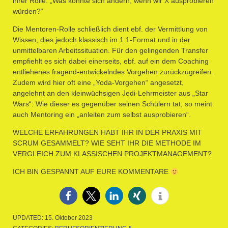
ihrer Rolle: „Was könnte sich ändern, wenn wir X ausprobieren
würden?“
Die Mentoren-Rolle schließlich dient ebf. der Vermittlung von
Wissen, dies jedoch klassisch im 1:1-Format und in der
unmittelbaren Arbeitssituation. Für den gelingenden Transfer
empfiehlt es sich dabei einerseits, ebf. auf ein dem Coaching
entliehenes fragend-entwickelndes Vorgehen zurückzugreifen.
Zudem wird hier oft eine „Yoda-Vorgehen“ angesetzt,
angelehnt an den kleinwüchsigen Jedi-Lehrmeister aus „Star
Wars“: Wie dieser es gegenüber seinen Schülern tat, so meint
auch Mentoring ein „anleiten zum selbst ausprobieren“.
WELCHE ERFAHRUNGEN HABT IHR IN DER PRAXIS MIT
SCRUM GESAMMELT? WIE SEHT IHR DIE METHODE IM
VERGLEICH ZUM KLASSISCHEN PROJEKTMANAGEMENT?
ICH BIN GESPANNT AUF EURE KOMMENTARE
UPDATED:
15. Oktober 2023