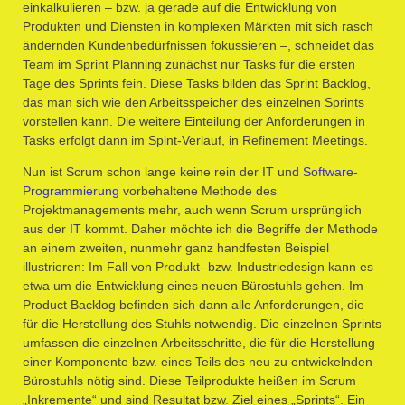
einkalkulieren – bzw. ja gerade auf die Entwicklung von
Produkten und Diensten in komplexen Märkten mit sich rasch
ändernden Kundenbedürfnissen fokussieren –, schneidet das
Team im Sprint Planning zunächst nur Tasks für die ersten
Tage des Sprints fein. Diese Tasks bilden das Sprint Backlog,
das man sich wie den Arbeitsspeicher des einzelnen Sprints
vorstellen kann. Die weitere Einteilung der Anforderungen in
Tasks erfolgt dann im Spint-Verlauf, in Refinement Meetings.
Nun ist Scrum schon lange keine rein der IT und
Software-
Programmierung
vorbehaltene Methode des
Projektmanagements mehr, auch wenn Scrum ursprünglich
aus der IT kommt. Daher möchte ich die Begriffe der Methode
an einem zweiten, nunmehr ganz handfesten Beispiel
illustrieren: Im Fall von Produkt- bzw. Industriedesign kann es
etwa um die Entwicklung eines neuen Bürostuhls gehen. Im
Product Backlog befinden sich dann alle Anforderungen, die
für die Herstellung des Stuhls notwendig. Die einzelnen Sprints
umfassen die einzelnen Arbeitsschritte, die für die Herstellung
einer Komponente bzw. eines Teils des neu zu entwickelnden
Bürostuhls nötig sind. Diese Teilprodukte heißen im Scrum
„Inkremente“ und sind Resultat bzw. Ziel eines „Sprints“. Ein