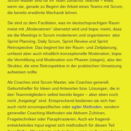
Scrum Master sind für ihr Team zunächst Teacher – etwa,
wenn sie, gerade zu Beginn der Arbeit eines Teams mit Scrum,
die bereits erwähnte Mechanik lehren.
Sie sind zu dem Facilitator, was im deutschsprachigen Raum
meist mit „Moderatoren“ übersetzt wird und bspw. meint, dass
sie die Meetings in Scrum moderieren und organisieren: also
Sprint Planning, Daily Scrum, Sprint Review und Sprint
Retrospective. Das beginnt bei der Raum- und Zeitplanung,
umfasst aber auch inhaltlich-konzeptionelle Moderation, bspw.
die Vermittlung und Moderation von Phasen (stages), also der
Struktur, die eine Retrospektive in der praktischen Umsetzung
aufweisen sollte.
Als Coaches sind Scrum Master, wie Coaches generell,
Geburtshelfer für Ideen und Antworten bzw. Lösungen, die in
den Teammitgliedern selbst bereits liegen – aber eben noch
nicht „freigelegt“ sind. Entsprechend bedienen sie sich hier
auch nicht scrumspezifischer oder
agiler Methoden
, sondern
genereller Coaching-Methoden wie Aktivem Zuhören,
Fragetechniken oder Paraphrasieren. Auch ein fragend-
entwickelndes Input eignet sich methodisch für diesen Teil