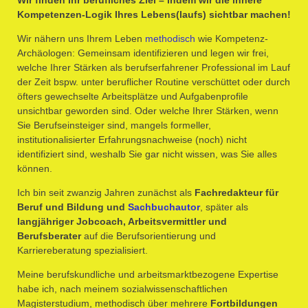
Wir finden Ihr berufliches Ziel – indem wir die innere
Kompetenzen-Logik Ihres Lebens(laufs) sichtbar machen!
Wir nähern uns Ihrem Leben
methodisch
wie Kompetenz-
Archäologen: Gemeinsam identifizieren und legen wir frei,
welche Ihrer Stärken als berufserfahrener Professional im Lauf
der Zeit bspw. unter beruflicher Routine verschüttet oder durch
öfters gewechselte Arbeitsplätze und Aufgabenprofile
unsichtbar geworden sind. Oder welche Ihrer Stärken, wenn
Sie Berufseinsteiger sind, mangels formeller,
institutionalisierter Erfahrungsnachweise (noch) nicht
identifiziert sind, weshalb Sie gar nicht wissen, was Sie alles
können.
Ich bin seit zwanzig Jahren zunächst als
Fachredakteur für
Beruf und Bildung und
Sachbuchautor
, später als
langjähriger Jobcoach, Arbeitsvermittler und
Berufsberater
auf die Berufsorientierung und
Karriereberatung spezialisiert.
Meine berufskundliche und arbeitsmarktbezogene Expertise
habe ich, nach meinem sozialwissenschaftlichen
Magisterstudium, methodisch über mehrere
Fortbildungen