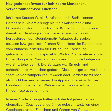
Navigationssoftware für behinderte Menschen:
Verkehrshindernisse erkennen
Ich lernte Karsten W. als Berufsberater in Berlin kennen.
Bereits sein Diplom als Ingenieur für Kartographie und
Geomatik an der Fachhochschule Karlsruhe führte meinen
damaligen Beratungskunden zu einer anspruchsvoll-
herausfordernden Geoinformatik-Aufgabe, die zugleich
sozialen bzw. gesellschaftlichen Sinn stiftete: Im Rahmen des
vom Bundesministerium für Bildung und Forschung
geförderten Forschungsprojekts „WikiNavi“ arbeitete er an der
Entwicklung einer Navigationssoftware für mobile Endgeräte
wie Smartphones mit. Die Software war für geh- und
sehbehinderte Menschen gedacht. Diesen zeigte sie, wo in der
Stadt Verkehrsampeln kaputt waren oder Bordsteine zu hoch,
also nicht barrierefrei waren. Die App war interaktiv: Nutzer
konnten im öffentlichen Web eingeben, wo sie solche
Hindernisse gesehen hatten.
In einer Stellenanzeige hätten sich die Aufgaben meines
ehemaligen Coachees ungefähr so gelesen: Erstellen einer
Geodatenstruktur, Einrichten und Warten von
Geodaten-