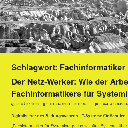
Schlagwort:
Fachinformatiker
Der Netz-Werker: Wie der Arbei
Fachinformatikers für Systemi
17. MÄRZ 2023
CHECKPOINT BERUFSWEG
LEAVE A COMME
Digitalisierer des Bildungswesens: IT-Systeme für Schulen
„Fachinformatiker für Systemintegration schaffen Systeme, über