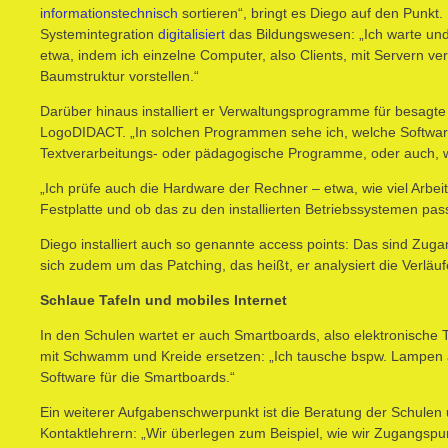
inf
o
r
m
a
t
i
o
n
stechnisch
sortieren“, bringt es Diego auf den Punkt.
Systemintegration
digitalisiert
das Bildungswesen: „Ich warte und 
etwa, indem ich einzelne Computer, also Clients, mit Servern ve
Baumstruktur vorstellen.“
Darüber hinaus installiert er Verwaltungsprogramme für besagte
LogoDIDACT. „In solchen Programmen sehe ich, welche Software
Textverarbeitungs- oder pädagogische Programme, oder auch, wel
„Ich prüfe auch die Hardware der Rechner – etwa, wie viel Arbe
Festplatte und ob das zu den installierten Betriebssystemen pass
Diego installiert auch so genannte access points: Das sind Zu
sich zudem um das Patching, das heißt, er analysiert die Verläu
Schlaue Tafeln und mobiles Internet
In den Schulen wartet er auch Smartboards, also elektronische T
mit Schwamm und Kreide ersetzen: „Ich tausche bspw. Lampen aus,
Software für die Smartboards.“
Ein weiterer Aufgabenschwerpunkt ist die Beratung der Schulen
Kontaktlehrern: „Wir überlegen zum Beispiel, wie wir Zugangspun