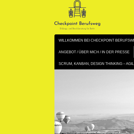
Skip
to
content
WILLKOMMEN BEI CHECKPOINT BERUFSWE
ANGEBOT / ÜBER MICH / IN DER PRESSE
SCRUM, KANBAN, DESIGN THINKING – A