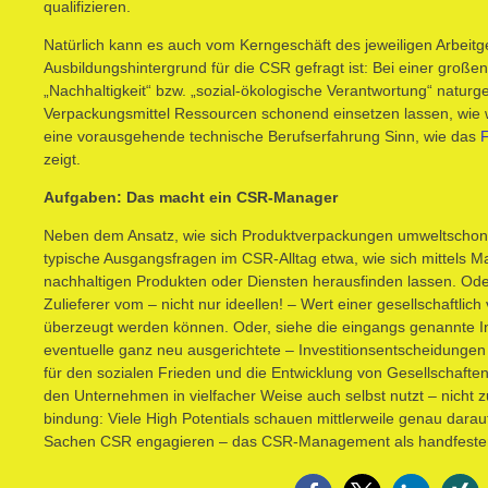
qualifizieren.
Natürlich kann es auch vom Kerngeschäft des jeweiligen Arbeit
Ausbildungshintergrund für die CSR gefragt ist: Bei einer großen
„Nachhaltigkeit“ bzw. „sozial-ökologische Verantwortung“ naturg
Verpackungsmittel Ressourcen schonend einsetzen lassen, wie w
eine vorausgehende technische Berufserfahrung Sinn, wie das
F
zeigt.
Aufgaben: Das macht ein CSR-Manager
Neben dem Ansatz, wie sich Produktverpackungen umweltschone
typische Ausgangsfragen im CSR-Alltag etwa, wie sich mittels 
nachhaltigen Produkten oder Diensten herausfinden lassen. Oder
Zulieferer vom – nicht nur ideellen! – Wert einer gesellschaftl
überzeugt werden können. Oder, siehe die eingangs genannte Inv
eventuelle ganz neu ausgerichtete – Investitionsentscheidungen
für den sozialen Frieden und die Entwicklung von Gesellschaft
den Unternehmen in vielfacher Weise auch selbst nutzt – nicht zu
bindung: Viele High Potentials schauen mittlerweile genau darauf,
Sachen CSR engagieren – das CSR-Management als handfester 