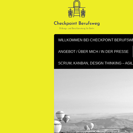
Skip
to
content
WILLKOMMEN BEI CHECKPOINT BERUFSWE
ANGEBOT / ÜBER MICH / IN DER PRESSE
SCRUM, KANBAN, DESIGN THINKING – A