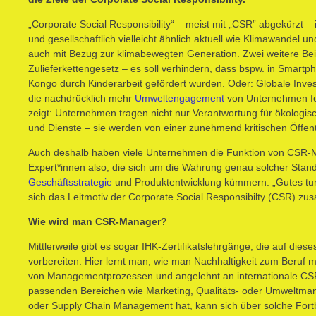
„Corporate Social Responsibility“ – meist mit „CSR” abgekürzt – 
und gesellschaftlich vielleicht ähnlich aktuell wie Klimawandel 
auch mit Bezug zur klimabewegten Generation. Zwei weitere Beisp
Zulieferkettengesetz – es soll verhindern, dass bspw. in Smartp
Kongo durch Kinderarbeit gefördert wurden. Oder: Globale Invest
die nachdrücklich mehr
Umweltengagement
von Unternehmen ford
zeigt: Unternehmen tragen nicht nur Verantwortung für ökologis
und Dienste – sie werden von einer zunehmend kritischen Öffentl
Auch deshalb haben viele Unternehmen die Funktion von CSR-
Expert*innen also, die sich um die Wahrung genau solcher St
Geschäftsstrategie
und Produktentwicklung kümmern. „Gutes tun 
sich das Leitmotiv der Corporate Social Responsibilty (CSR) z
Wie wird man CSR-Manager?
Mittlerweile gibt es sogar IHK-Zertifikatslehrgänge, die auf di
vorbereiten. Hier lernt man, wie man Nachhaltigkeit zum Beruf m
von Managementprozessen und angelehnt an internationale CSR
passenden Bereichen wie Marketing, Qualitäts- oder Umweltm
oder Supply Chain Management hat, kann sich über solche Fo