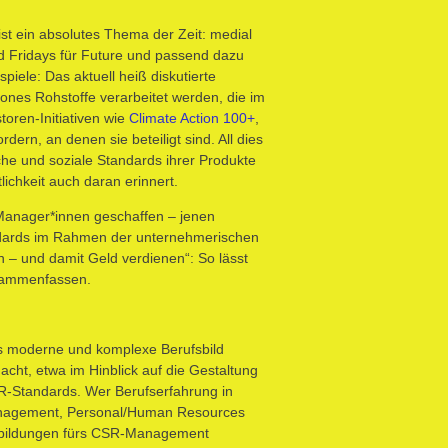
ist ein absolutes Thema der Zeit: medial
und Fridays für Future und passend dazu
iele: Das aktuell heiß diskutierte
hones Rohstoffe verarbeitet werden, die im
oren-Initiativen wie
Climate Action 100+
,
ern, an denen sie beteiligt sind. All dies
che und soziale Standards ihrer Produkte
ichkeit auch daran erinnert.
Manager*innen geschaffen – jenen
andards im Rahmen der unternehmerischen
– und damit Geld verdienen“: So lässt
usammenfassen.
eses moderne und komplexe Berufsbild
acht, etwa im Hinblick auf die Gestaltung
-Standards. Wer Berufserfahrung in
anagement, Personal/Human Resources
rtbildungen fürs CSR-Management