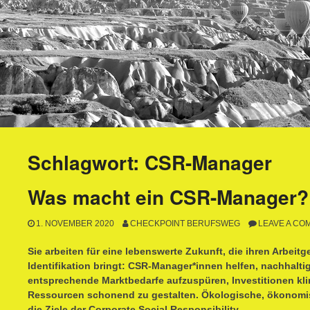
Schlagwort:
CSR-Manager
Was macht ein CSR-Manager?
1. NOVEMBER 2020
CHECKPOINT BERUFSWEG
LEAVE A CO
Sie arbeiten für eine lebenswerte Zukunft, die ihren Arbeit
Identifikation bringt: CSR-Manager*innen helfen, nachhalti
entsprechende Marktbedarfe aufzuspüren, Investitionen k
Ressourcen schonend zu gestalten. Ökologische, ökonomis
die Ziele der Corporate Social Responsibility.