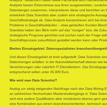
Analysts fassen Erkenntnisse aus ihren ausgewerteten, zunächst
Datenbergen zusammen, interpretieren diese und berichten an 
entwickeln Data Scientists aber zudem eine strategische Aussag
Geschäftsstrategie ab. Data Analysts konzentrieren sich bei ih
Probleme in Geschäftsabläufen – etwa gehäuften Kunden-Bes
Scientists haben den Blick mehr auf das “morgen” bzw. die Zuk
strategische Prognose gerichtet und suchen nach der Frage selb
Geschäftsprozess zukunftsfest gestaltet werden kann oder Produk
Breites Einsatzgebiet: Datenspezialisten branchenübergrei
Und dieses Einsatzgebiet ist breit aufgestellt: Data Scientists si
Datenmengen anfallen: in der Automobilwirtschaft ebenso wie b
Versicherungen oder natürlich IT-Dienstleistern. Das Einstiegsge
entsprechend selten unter 45.000 Euro.
Wie wird man Data Scientist?
Analog zur stetig steigenden Nachfrage nach den Data Mining-
an zahlreichen Hochschulen Masterstudiengänge in “Data Scienc
wird eine andere Qualifikation aber mindestens ebenso gern ges
eine Kombination aus einem branchenorientierten, technisch au