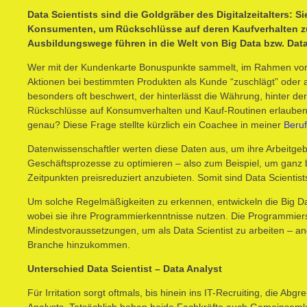
Data Scientists sind die Goldgräber des Digitalzeitalters: 
Konsumenten, um Rückschlüsse auf deren Kaufverhalten z
Ausbildungswege führen in die Welt von Big Data bzw. Data
Wer mit der Kundenkarte Bonuspunkte sammelt, im Rahmen von
Aktionen bei bestimmten Produkten als Kunde “zuschlägt” oder
besonders oft beschwert, der hinterlässt die Währung, hinter der
Rückschlüsse auf Konsumverhalten und Kauf-Routinen erlauben.
genau? Diese Frage stellte kürzlich ein Coachee in meiner
Beruf
Datenwissenschaftler werten diese Daten aus, um ihre Arbeitgeb
Geschäftsprozesse zu optimieren – also zum Beispiel, um gan
Zeitpunkten preisreduziert anzubieten. Somit sind Data Scientis
Um solche Regelmäßigkeiten zu erkennen, entwickeln die Big D
wobei sie ihre Programmierkenntnisse nutzen. Die Programmier
Mindestvoraussetzungen, um als Data Scientist zu arbeiten – a
Branche hinzukommen.
Unterschied Data Scientist – Data Analyst
Für Irritation sorgt oftmals, bis hinein ins IT-Recruiting, die A
Analysts. Tatsächlich haben beide Fachkräfte auch Gemeinsamke