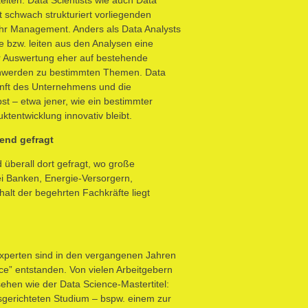
 schwach strukturiert vorliegenden
ihr Management. Anders als Data Analysts
e bzw. leiten aus den Analysen eine
rer Auswertung eher auf bestehende
chwerden zu bestimmten Themen. Data
unft des Unternehmens und die
st – etwa jener, wie ein bestimmter
tentwicklung innovativ bleibt.
fend gefragt
nd überall dort gefragt, wo große
ei Banken, Energie-Versorgern,
halt der begehrten Fachkräfte liegt
Experten sind in den vergangenen Jahren
e” entstanden. Von vielen Arbeitgebern
ehen wie der Data Science-Mastertitel:
sgerichteten Studium – bspw. einem zur