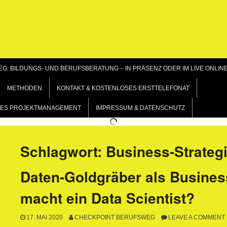
G: BILDUNGS- UND BERUFSBERATUNG – IN PRÄSENZ ODER IM LIVE ONLIN
METHODEN
KONTAKT & KOSTENLOSES ERSTTELEFONAT
GILES PROJEKTMANAGEMENT
IMPRESSUM & DATENSCHUTZ
Schlagwort:
Business-Strateg
Daten-Goldgräber als Busines
macht ein Data Scientist?
17. MAI 2020
CHECKPOINT BERUFSWEG
LEAVE A COMMENT