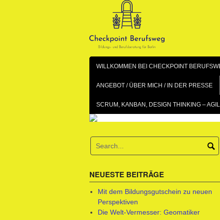
Skip
to
content
WILLKOMMEN BEI CHECKPOINT BERUFSWE
ANGEBOT / ÜBER MICH / IN DER PRESSE
SCRUM, KANBAN, DESIGN THINKING – A
NEUESTE BEITRÄGE
Mit dem Bildungsgutschein zu neuen
Perspektiven
Die Welt-Vermesser: Geomatiker