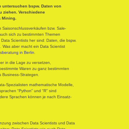
Sie untersuchen bspw. Daten von
u ziehen. Verschiedene
 Mining.
 Saisonschlussverkäufen bzw. Sale-
 auch sich zu bestimmten Themen
 Data Scientists her sind: Daten, die bspw.
 Was aber macht ein Data Scientist
sberatung in Berlin
.
er in die Lage zu versetzen,
z bestimmte Waren zu ganz bestimmten
ts Business-Strategen.
ata-Spezialisten mathematische Modelle,
sprachen “Python” und “R” sind
ndere Sprachen können je nach Einsatz-
bgrenzung zwischen Data Scientists und Data
iten: Data Scientists wie auch Data