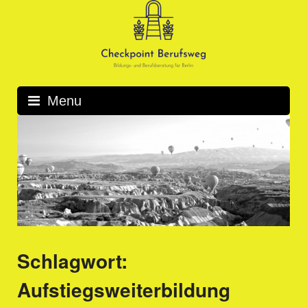
Skip
to
content
Menu
Schlagwort:
Aufstiegsweiterbildung