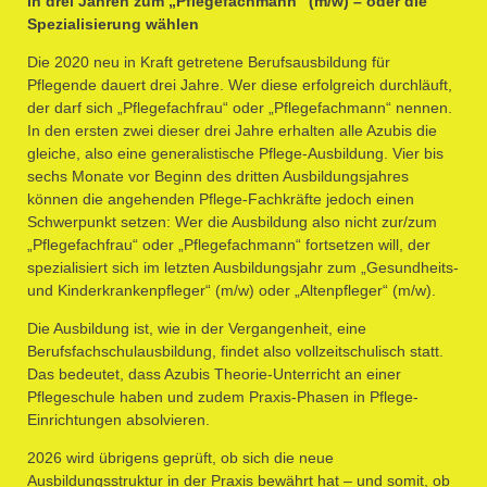
In drei Jahren zum „Pflegefachmann“ (m/w) – oder die
Spezialisierung wählen
Die 2020 neu in Kraft getretene Berufsausbildung für
Pflegende dauert drei Jahre. Wer diese erfolgreich durchläuft,
der darf sich „Pflegefachfrau“ oder „Pflegefachmann“ nennen.
In den ersten zwei dieser drei Jahre erhalten alle Azubis die
gleiche, also eine generalistische Pflege-Ausbildung. Vier bis
sechs Monate vor Beginn des dritten Ausbildungsjahres
können die angehenden Pflege-Fachkräfte jedoch einen
Schwerpunkt setzen: Wer die Ausbildung also nicht zur/zum
„Pflegefachfrau“ oder „Pflegefachmann“ fortsetzen will, der
spezialisiert sich im letzten Ausbildungsjahr zum „Gesundheits-
und Kinderkrankenpfleger“ (m/w) oder „Altenpfleger“ (m/w).
Die Ausbildung ist, wie in der Vergangenheit, eine
Berufsfachschulausbildung, findet also vollzeitschulisch statt.
Das bedeutet, dass Azubis Theorie-Unterricht an einer
Pflegeschule haben und zudem Praxis-Phasen in Pflege-
Einrichtungen absolvieren.
2026 wird übrigens geprüft, ob sich die neue
Ausbildungsstruktur in der Praxis bewährt hat – und somit, ob